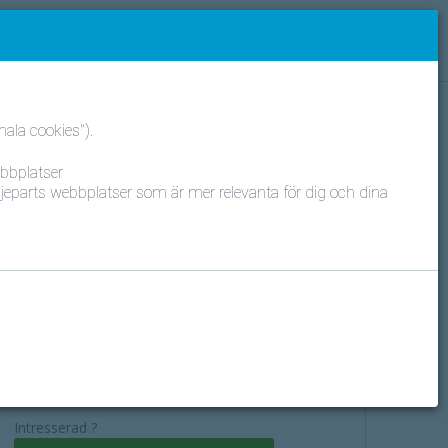
 - Svenska
Privatperson ?
Logga in
ala cookies").
Vad är fördelarna ?
ebbplatser
djeparts webbplatser som är mer relevanta för dig och dina
Samlad översyn av din anläggning
Enkel kontakt med din servicepartner
Planerat underhåll
Gratis !
Intresserad ?