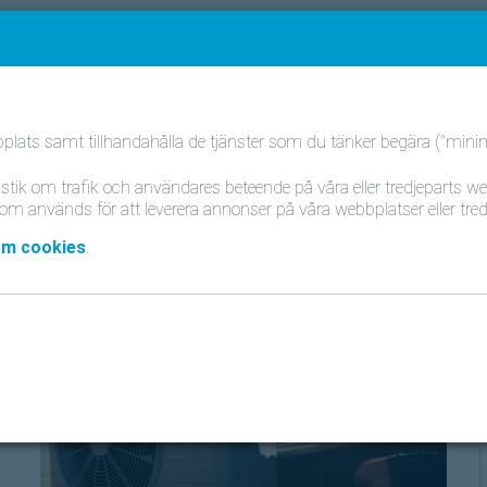
FAQ
Kontakt
Sverige
plats samt tillhandahålla de tjänster som du tänker begära ("minim
översikt av ditt system
stik om trafik och användares beteende på våra eller tredjeparts w
om används för att leverera annonser på våra webbplatser eller tre
om cookies
.
d